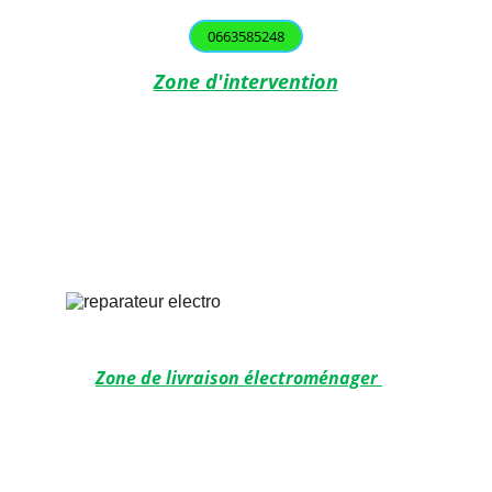
0663585248
Zone d'intervention
Toulouse
Balma
 L'Union
 Saint-Orens
Labège
Castanet-Tolosan
Aucamville
Ramonville-Saint-Agne
Blagnac
Zone de livraison électroménager 
 Toulouse
Aucamville
Labège