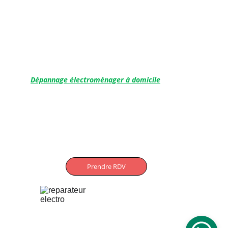
Saint-Orens
L'Union
Blagnac
Ramonville
Balma
Castanet-Tolosan
Dépannage électroménager à domicile
Aucamville
Saint-Orens
 Toulouse
L'Union
Balma
Ramonville
Prendre RDV