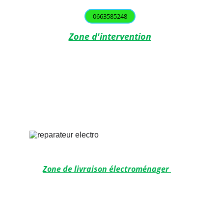
0663585248
Zone d'intervention
Toulouse
Balma
 L'Union
 Saint-Orens
Labège
Castanet-Tolosan
Aucamville
Ramonville-Saint-Agne
Blagnac
Zone de livraison électroménager 
 Toulouse
Aucamville
Labège