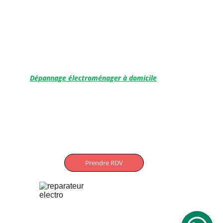
Saint-Orens
L'Union
Blagnac
Ramonville
Balma
Castanet-Tolosan
Dépannage électroménager à domicile
Aucamville
Saint-Orens
 Toulouse
L'Union
Balma
Ramonville
Prendre RDV