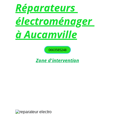
Réparateurs 
électroménager 
à Aucamville
0663585248
Zone d'intervention
Toulouse
Balma
 L'Union
 Saint-Orens
Labège
Castanet-Tolosan
Aucamville
Ramonville-Saint-Agne
Blagnac