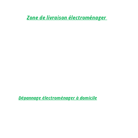
Zone de livraison électroménager 
 Toulouse
Aucamville
Labège
Saint-Orens
L'Union
Blagnac
Ramonville
Balma
Castanet-Tolosan
Dépannage électroménager à domicile
Aucamville
Saint-Orens
 Toulouse
L'Union
Balma
Ramonville