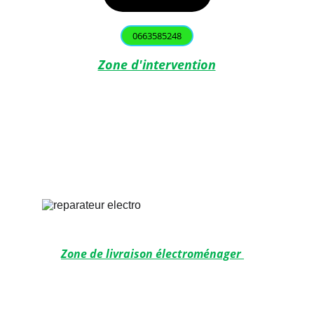
0663585248
Zone d'intervention
Toulouse
Balma
 L'Union
 Saint-Orens
Labège
Castanet-Tolosan
Aucamville
Ramonville-Saint-Agne
Blagnac
Zone de livraison électroménager 
 Toulouse
Aucamville
Labège