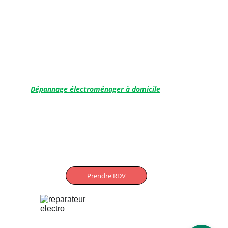
Saint-Orens
L'Union
Blagnac
Ramonville
Balma
Castanet-Tolosan
Dépannage électroménager à domicile
Aucamville
Saint-Orens
 Toulouse
L'Union
Balma
Ramonville
Prendre RDV